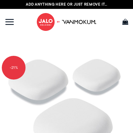
Ga
ADD ANYTHING HERE OR JUST REMOVE IT...
naar
inhoud
-21%